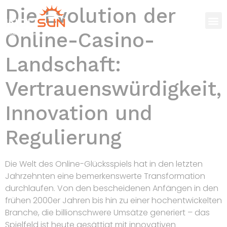
Die Evolution der
Online-Casino-
Landschaft:
Vertrauenswürdigkeit,
Innovation und
Regulierung
Die Welt des Online-Glücksspiels hat in den letzten
Jahrzehnten eine bemerkenswerte Transformation
durchlaufen. Von den bescheidenen Anfängen in den
frühen 2000er Jahren bis hin zu einer hochentwickelten
Branche, die billionschwere Umsätze generiert – das
Spielfeld ist heute gesättigt mit innovativen