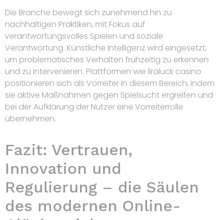
Die Branche bewegt sich zunehmend hin zu
nachhaltigen Praktiken, mit Fokus auf
verantwortungsvolles Spielen und soziale
Verantwortung. Künstliche Intelligenz wird eingesetzt,
um problematisches Verhalten frühzeitig zu erkennen
und zu intervenieren. Plattformen wie liraluck casino
positionieren sich als Vorreiter in diesem Bereich, indem
sie aktive Maßnahmen gegen Spielsucht ergreifen und
bei der Aufklärung der Nutzer eine Vorreiterrolle
übernehmen.
Fazit: Vertrauen,
Innovation und
Regulierung – die Säulen
des modernen Online-