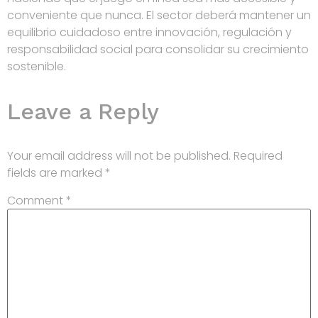
conveniente que nunca. El sector deberá mantener un
equilibrio cuidadoso entre innovación, regulación y
responsabilidad social para consolidar su crecimiento
sostenible.
Leave a Reply
Your email address will not be published.
Required
fields are marked
*
Comment
*