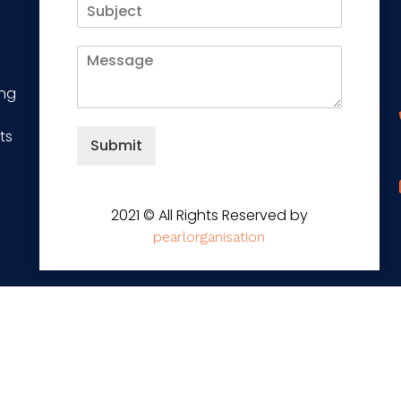
ing
ts
Submit
2021 © All Rights Reserved by
pearlorganisation