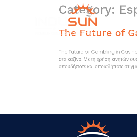
Category:
Es
The Future of G
The Future of Gambling in Casinos
στα καζίνο. Με τη χρήση κινητών συ
οπουδήποτε και οποιαδήποτε στιγμή