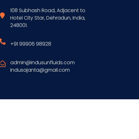
108 Subhash Road, Adjacent to
Hotel City Star, Dehradun, India,
248001.
+91 99906 98928
admin@indusunfluids.com
Indusajanta@gmail.com