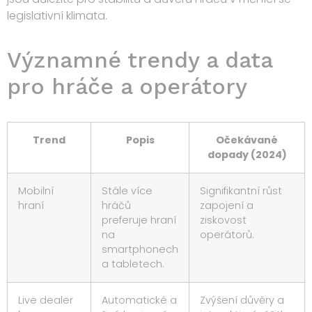
legislativní klimata.
Významné trendy a data
pro hráče a operátory
Trend
Popis
Očekávané
dopady (2024)
Mobilní
Stále více
Signifikantní růst
hraní
hráčů
zapojení a
preferuje hraní
ziskovost
na
operátorů.
smartphonech
a tabletech.
Live dealer
Automatické a
Zvýšení důvěry a