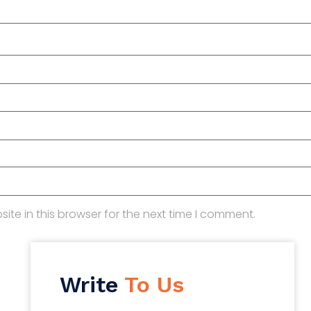
te in this browser for the next time I comment.
Write
To Us