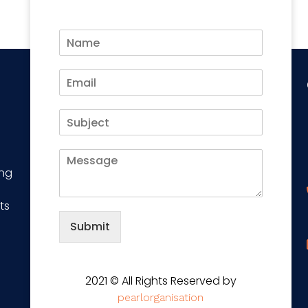
ing
ts
Submit
2021 © All Rights Reserved by
pearlorganisation