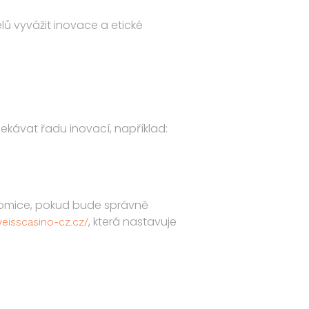
lů vyvážit inovace a etické
ekávat řadu inovací, například:
konomice, pokud bude správně
, která nastavuje
eisscasino-cz.cz/