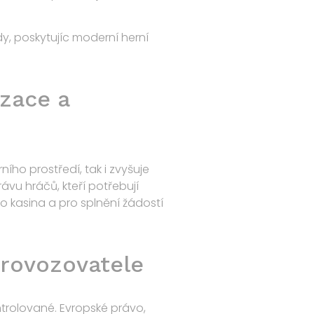
dy, poskytujíc moderní herní
izace a
ního prostředí, tak i zvyšuje
vu hráčů, kteří potřebují
ho kasina a pro splnění žádostí
provozovatele
trolované. Evropské právo,