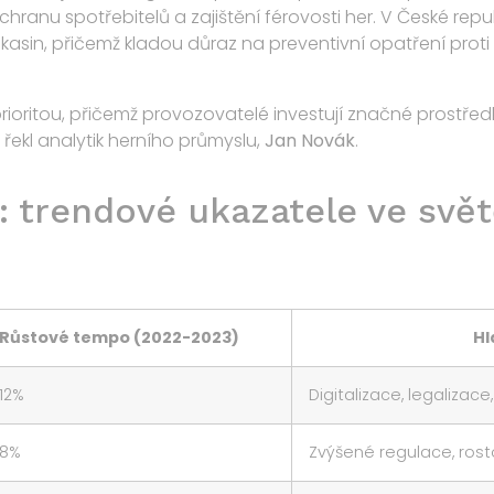
ochranu spotřebitelů a zajištění férovosti her. V České repu
 kasin, přičemž kladou důraz na preventivní opatření prot
prioritou, přičemž provozovatelé investují značné prostřed
řekl analytik herního průmyslu,
Jan Novák
.
y: trendové ukazatele ve svět
Růstové tempo (2022-2023)
Hl
12%
Digitalizace, legalizac
 8%
Zvýšené regulace, rost