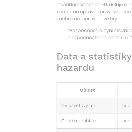
například směrnice EU, usiluje o 
konkrétně upravují provoz online
zachování spravedlivé hry.
“Bezpečnost je nyní hlavní 
bezpečnostních protokolů,” 
Data a statistik
hazardu
Oblast
Celosvětový trh
cca 
Česká republika
cca