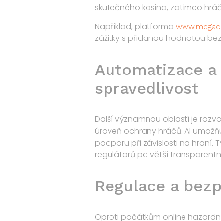
skutečného kasina, zatímco hráči
Například, platforma
www.megadic
zážitky s přidanou hodnotou bez
Automatizace a 
spravedlivost
Další významnou oblastí je rozvoj 
úroveň ochrany hráčů. AI umožňu
podporu při závislosti na hraní. 
regulátorů po větší transparentno
Regulace a bezp
Oproti počátkům online hazardní