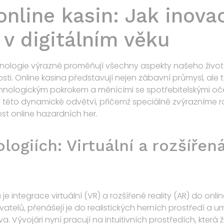
nline kasin: Jak inova
 v digitálním věku
hnologie výrazně proměňují všechny aspekty našeho života,
sti. Online kasina představují nejen zábavní průmysl, ale ta
chnologickým pokrokem a měnícími se spotřebitelskými oč
éto dynamické odvětví, přičemž speciálně zvýrazníme rol
ost online hazardních her.
logiích: Virtuální a rozšířen
e integrace virtuální (VR) a rozšířené reality (AR) do onl
vatelů, přenášejí je do realistických herních prostředí a u
. Vývojári nyní pracují na intuitivních prostředích, kter