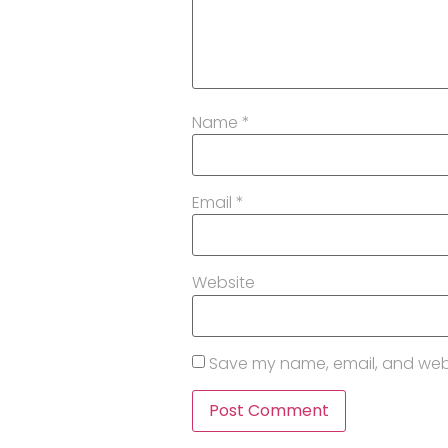
Name
*
Email
*
Website
Save my name, email, and websi