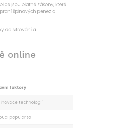
blice jsou platné zákony, které
i praní špinavých peněz a
ky do šifrování a
ě online
avní faktory
e, inovace technologií
oucí popularita