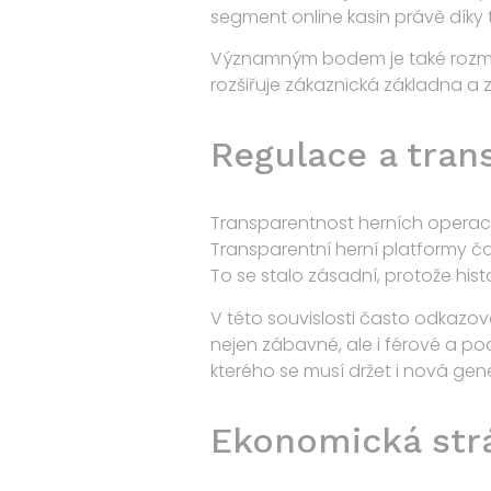
segment online kasin právě díky
Významným bodem je také rozmach
rozšiřuje zákaznická základna a
Regulace a tran
Transparentnost herních operací 
Transparentní herní platformy ča
To se stalo zásadní, protože histo
V této souvislosti často odkazova
nejen zábavné, ale i férové a po
kterého se musí držet i nová gene
Ekonomická strá