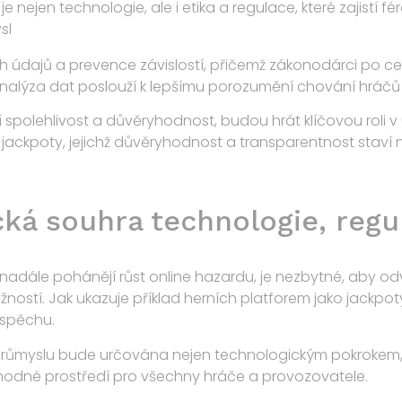
je nejen technologie, ale i etika a regulace, které zajistí 
sl
h údajů a prevence závislostí, přičemž zákonodárci po c
analýza dat poslouží k lepšímu porozumění chování hráčů a 
í spolehlivost a důvěryhodnost, budou hrát klíčovou roli v
i jackpoty, jejichž důvěryhodnost a transparentnost stav
ká souhra technologie, regu
adále pohánějí růst online hazardu, je nezbytné, aby odv
ností. Jak ukazuje příklad herních platforem jako jackpot
úspěchu.
růmyslu bude určována nejen technologickým pokrokem, a
hodné prostředí pro všechny hráče a provozovatele.