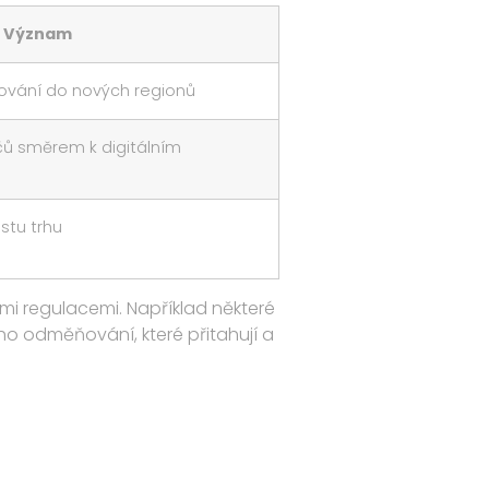
Význam
iřování do nových regionů
ů směrem k digitálním
stu trhu
mi regulacemi. Například některé
ího odměňování, které přitahují a