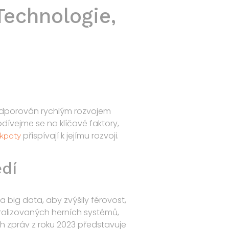
Technologie,
Home
Products
R&D
Contact
podporován rychlým rozvojem
dívejme se na klíčové faktory,
přispívají k jejímu rozvoji.
ckpoty
edí
a big data, aby zvýšily férovost,
tralizovaných herních systémů,
ch zpráv z roku 2023 představuje