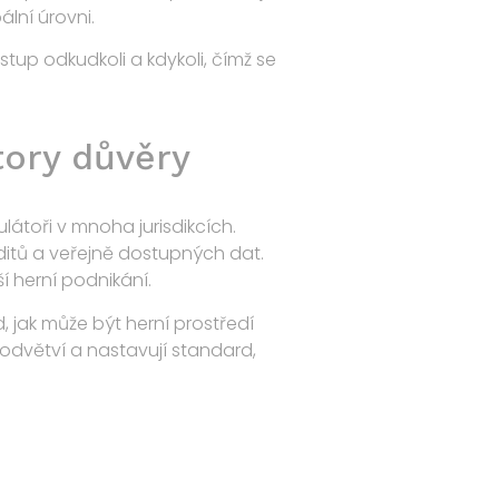
lní úrovni.
up odkudkoli a kdykoli, čímž se
tory důvěry
látoři v mnoha jurisdikcích.
ditů a veřejně dostupných dat.
ší herní podnikání.
, jak může být herní prostředí
 odvětví a nastavují standard,