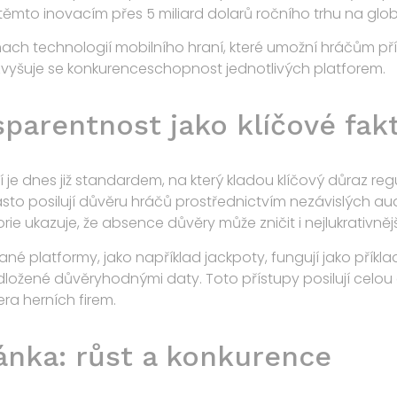
 těmto inovacím přes
5 miliard dolarů
ročního trhu na globá
 technologií mobilního hraní, které umožní hráčům příst
 zvyšuje se konkurenceschopnost jednotlivých platforem.
sparentnost jako klíčové fak
je dnes již standardem, na který kladou klíčový důraz regu
sto posilují důvěru hráčů prostřednictvím nezávislých au
rie ukazuje, že absence důvěry může zničit i nejlukrativněj
né platformy, jako například jackpoty, fungují jako příklad
dložené důvěryhodnými daty. Toto přístupy posilují celou
ra herních firem.
nka: růst a konkurence