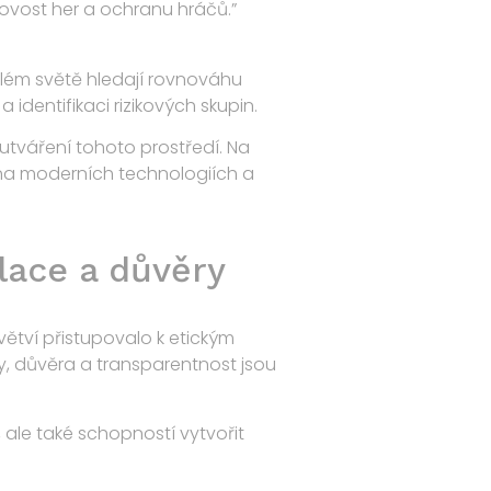
férovost her a ochranu hráčů.”
elém světě hledají rovnováhu
identifikaci rizikových skupin.
 utváření tohoto prostředí. Na
í na moderních technologiích a
lace a důvěry
ětví přistupovalo k etickým
y, důvěra a transparentnost jsou
le také schopností vytvořit