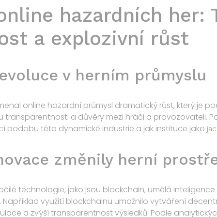
nline hazardních her: 
st a explozivní růst
 revoluce v herním průmyslu
menal online hazardní průmysl dramatický růst, který je 
transparentnosti a důvěry mezi hráči a provozovateli. Po
í podobu této dynamické industrie a jak instituce jako
ja
novace změnily herní prostř
čilé technologie, jako jsou blockchain, umělá inteligence 
. Například využití blockchainu umožnilo vytváření decen
ulace a zvýší transparentnost výsledků. Podle analytický