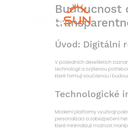
Budoucnost o
transparentno
Úvod: Digitální
V posledních desetiletích zazna
technologií a zvýšenou potřebou 
které formují současnou i budouc
Technologické i
Moderní platformy využívají pokro
personalizaci a zabezpečení her
které minimalizují možnost manip