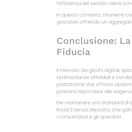
l’efficienza del servizio clienti 
In questo contesto, strumenti co
giocatori, offrendo un aggregato 
Conclusione: La 
Fiducia
Il mercato dei giochi digitali, s
testimonianze affidabili e condizi
piattaforme che offrono opzio
possano rispondere alle esigenze 
Per mantenere uno standard di ecc
Road 2 senza deposito, che garant
i consumatori e gli operatori.