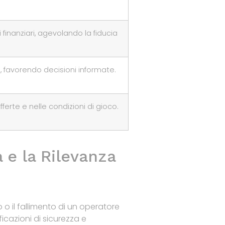
finanziari, agevolando la fiducia
hi, favorendo decisioni informate.
fferte e nelle condizioni di gioco.
 e la Rilevanza
o o il fallimento di un operatore
icazioni di sicurezza e