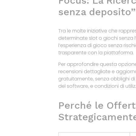
Focus: La Ricer
senza deposito”
Tra le molte iniziative che rappr
determinate slot o giochi senza l
l’esperienza di gioco senza rischi
trasparente con la piattaforma.
Per approfondire questa opzion
recensioni dettagliate e aggiorna
gratuitamente, senza obblighi di 
del software, e condizioni di utiliz
Perché le Offer
Strategicamente