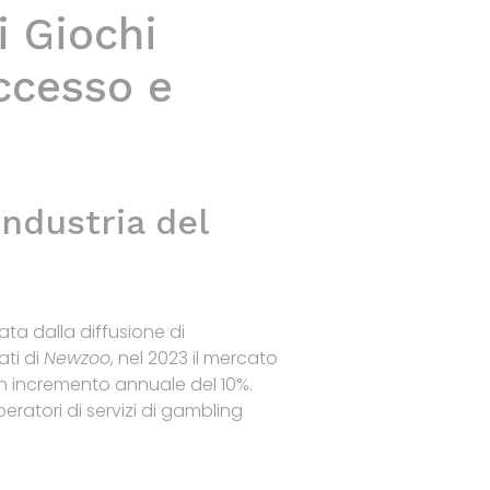
i Giochi
Home
Products
R&D
Contact
Accesso e
Industria del
ata dalla diffusione di
ti di
Newzoo
, nel 2023 il mercato
un incremento annuale del 10%.
ratori di servizi di gambling