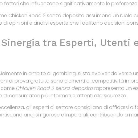
sono fattori che influenzano significativamente le preferenze
me Chicken Road 2 senza deposito assumono un ruolo centr
di opinioni e analisi esperte che facilitano decisioni con
Sinergia tra Esperti, Utenti e
pecialmente in ambito di gambling, si sta evolvendo verso 
oni di prova gratuita sono elementi di competitività impresc
ni come
Chicken Road 2 senza deposito
rappresenta un es
di consumatori più informati e attenti alla sicurezza.
ellenza, gli esperti di settore consigliano di affidarsi a
iscono analisi rigorose e imparziali, contribuendo a manten