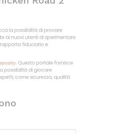
Chicken Road 2
ca la possibilità di provare
e ai nuovi utenti di sperimentare
n rapporto fiduciario e
. Questo portale fornisce
eposito
 possibilità di giocare
aspetti, come sicurezza, qualità
Sono