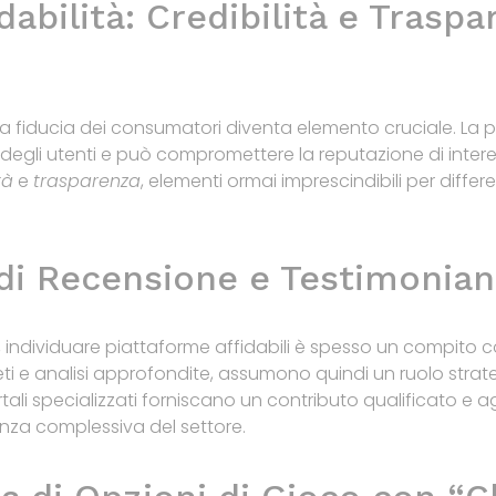
idabilità: Credibilità e Trasp
a fiducia dei consumatori diventa elemento cruciale. La pre
 degli utenti e può compromettere la reputazione di inter
tà
e
trasparenza
, elementi ormai imprescindibili per diffe
i di Recensione e Testimonia
ri, individuare piattaforme affidabili è spesso un compito 
ti e analisi approfondite, assumono quindi un ruolo strate
ortali specializzati forniscano un contributo qualificato e a
nza complessiva del settore.