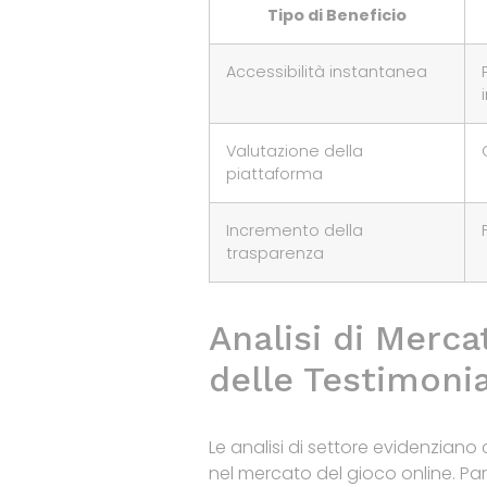
Tipo di Beneficio
Accessibilità instantanea
Valutazione della
piattaforma
Incremento della
trasparenza
Analisi di Merca
delle Testimoni
Le analisi di settore evidenziano 
nel mercato del gioco online. Para