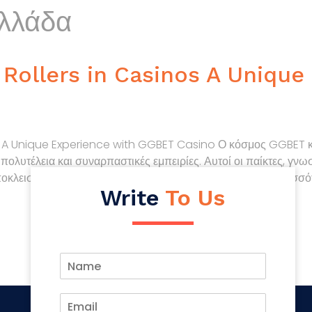
λλάδα
 Rollers in Casinos A Unique
os A Unique Experience with GGBET Casino Ο κόσμος GGBET κ
 πολυτέλεια και συναρπαστικές εμπειρίες. Αυτοί οι παίκτες, γνωσ
ποκλειστικά προνόμια που δεν είναι προσβάσιμα στους περισσό
Write
To Us