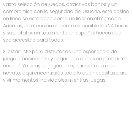
vasta selección de juegos, atractivos bonos y un
compromiso con la seguridad del usuario, este casino
en línea se establece como un líder en el mercado.
Además, su atención al cliente disponible las 24 horas
y su plataforma totalmente en español hacen que
sea accesible para todos.
Si estás listo para disfrutar de una experiencia de
juego emocionante y segura, no dudes en probar “mi
casino”. Ya seas un jugador experimentado o un
novato, aquí encontrarás todo lo que necesitas para
vivir momentos inolvidables mientras juegas.