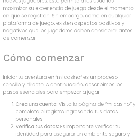
nuevos jugadores. Esto permite a los usuarios
maximizar su experiencia de juego desde el momento
en que se registran. Sin embargo, como en cualquier
plataforma de juego, existen aspectos positivos y
negativos que los jugadores deben considerar antes
de comenzar.
Cómo comenzar
Iniciar tu aventura en “mi casino” es un proceso
sencillo y directo. A continuación, describimos los
pasos esenciales para empezar a jugar:
Crea una cuenta:
Visita la página de “mi casino” y
completa el registro ingresando tus datos
personales.
Verifica tus datos:
Es importante verificar tu
identidad para asegurar un ambiente seguro y