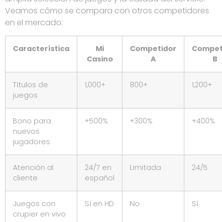
Veamos cómo se compara con otros competidores
en el mercado:
Característica
Mi
Competidor
Compet
Casino
A
B
Títulos de
1,000+
800+
1,200+
juegos
Bono para
+500%
+300%
+400%
nuevos
jugadores
Atención al
24/7 en
Limitada
24/5
cliente
español
Juegos con
Sí en HD
No
Sí
crupier en vivo