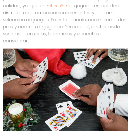
calidad, ya que en
los jugadores pueden
mi casino
disfrutar de promociones interesantes y una amplia
selección de juegos. En este artículo, analizaremos los
pros y contras de jugar en “mi casino”, destacando
sus características, beneficios y aspectos a
considerar.