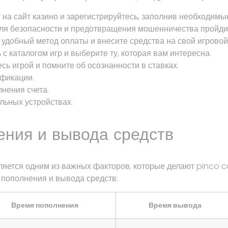
на сайт казино и зарегистрируйтесь, заполнив необходимы
ля безопасности и предотвращения мошенничества пройди
удобный метод оплаты и внесите средства на свой игровой 
с каталогом игр и выберите ту, которая вам интересна.
ь игрой и помните об осознанности в ставках.
ификации.
нения счета.
льных устройствах.
ния и вывода средств
яется одним из важных факторов, которые делают pinco c
пополнения и вывода средств:
Время пополнения
Время вывода