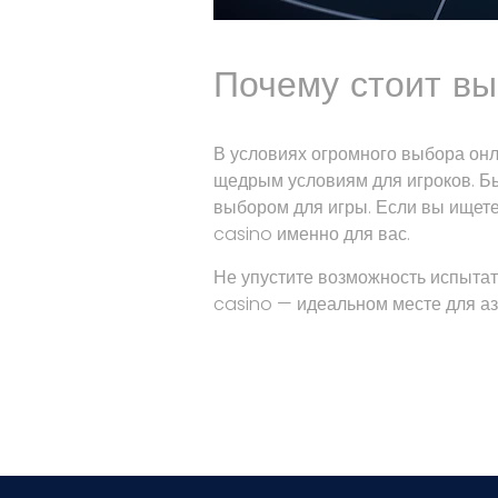
Почему стоит вы
В условиях огромного выбора онл
щедрым условиям для игроков. Б
выбором для игры. Если вы ищете 
casino именно для вас.
Не упустите возможность испытат
casino — идеальном месте для аза