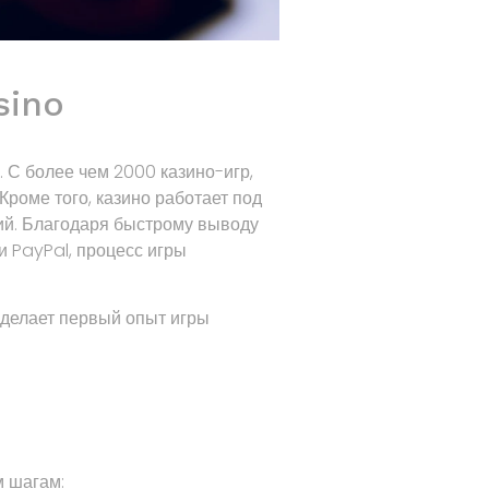
sino
 С более чем 2000 казино-игр,
роме того, казино работает под
ций. Благодаря быстрому выводу
и PayPal, процесс игры
 делает первый опыт игры
м шагам: