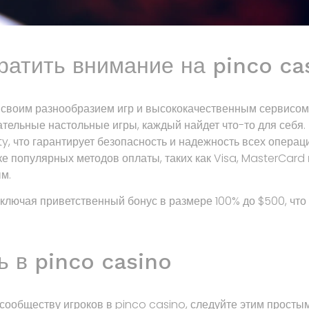
ратить внимание на pinco ca
 своим разнообразием игр и высококачественным сервисом.
ельные настольные игры, каждый найдет что-то для себя. К
y, что гарантирует безопасность и надежность всех опера
е популярных методов оплаты, таких как Visa, MasterCard 
м.
включая приветственный бонус в размере 100% до $500, что
ь в pinco casino
 сообществу игроков в pinco casino, следуйте этим просты