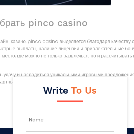
брать pinco casino
айн-казино, pinco casino выделяется благодаря качеству 
ыстрые выплаты, наличие лицензии и привлекательные бон
место, где можно не только развлечься, но и рассчитывать
ь удачу и насладиться уникальными игровыми предложения
ртных игр в 2026 году.
Write
To Us