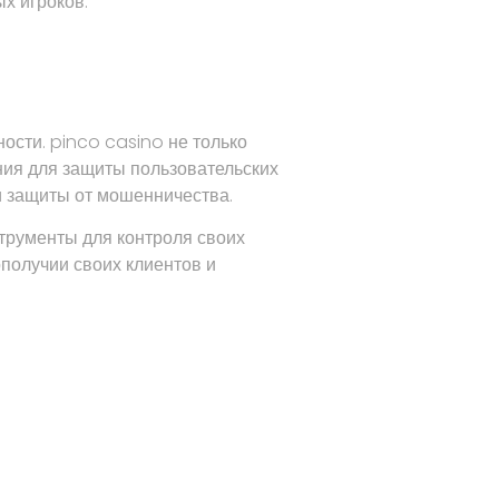
х игроков.
ости. pinco casino не только
ния для защиты пользовательских
и защиты от мошенничества.
струменты для контроля своих
ополучии своих клиентов и