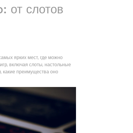
: от слотов
Home
Products
R&D
Contact
самых ярких мест, где можно
игр, включая слоты, настольные
м, какие преимущества оно