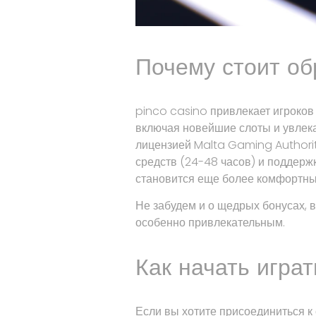
Почему стоит об
pinco casino привлекает игроков
включая новейшие слоты и увлекат
лицензией Malta Gaming Authorit
средств (24-48 часов) и поддержк
становится еще более комфортны
Не забудем и о щедрых бонусах, 
особенно привлекательным.
Как начать играт
Если вы хотите присоединиться к