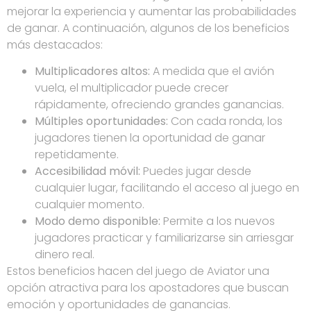
mejorar la experiencia y aumentar las probabilidades
de ganar. A continuación, algunos de los beneficios
más destacados:
Multiplicadores altos:
A medida que el avión
vuela, el multiplicador puede crecer
rápidamente, ofreciendo grandes ganancias.
Múltiples oportunidades:
Con cada ronda, los
jugadores tienen la oportunidad de ganar
repetidamente.
Accesibilidad móvil:
Puedes jugar desde
cualquier lugar, facilitando el acceso al juego en
cualquier momento.
Modo demo disponible:
Permite a los nuevos
jugadores practicar y familiarizarse sin arriesgar
dinero real.
Estos beneficios hacen del juego de Aviator una
opción atractiva para los apostadores que buscan
emoción y oportunidades de ganancias.