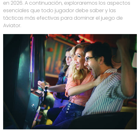
en 2026. A continuación, exploraremos los aspectos
esenciales que todo jugador debe saber y las
tácticas más efectivas para dominar el juego de
Aviator.