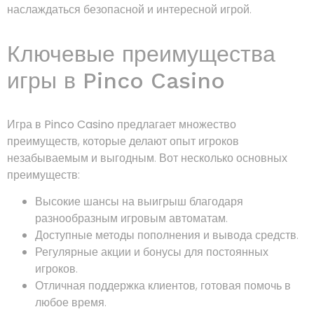
наслаждаться безопасной и интересной игрой.
Ключевые преимущества
игры в Pinco Casino
Игра в
Pinco Casino
предлагает множество
преимуществ, которые делают опыт игроков
незабываемым и выгодным. Вот несколько основных
преимуществ:
Высокие шансы на выигрыш благодаря
разнообразным игровым автоматам.
Доступные методы пополнения и вывода средств.
Регулярные акции и бонусы для постоянных
игроков.
Отличная поддержка клиентов, готовая помочь в
любое время.