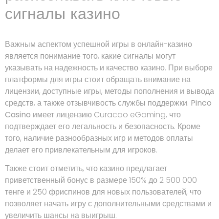
сигналы казино
Важным аспектом успешной игры в онлайн-казино
является понимание того, какие сигналы могут
указывать на надежность и качество казино. При выборе
платформы для игры стоит обращать внимание на
лицензии, доступные игры, методы пополнения и вывода
средств, а также отзывчивость службы поддержки.
Pinco
Casino
имеет лицензию Curacao eGaming, что
подтверждает его легальность и безопасность. Кроме
того, наличие разнообразных игр и методов оплаты
делает его привлекательным для игроков.
Также стоит отметить, что казино предлагает
приветственный бонус в размере 150% до 2 500 000
тенге и 250 фриспинов для новых пользователей, что
позволяет начать игру с дополнительными средствами и
увеличить шансы на выигрыш.