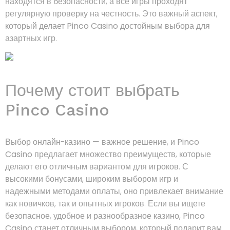
находятся в безопасности, а все игры проходят
регулярную проверку на честность. Это важный аспект,
который делает
Pinco Casino
достойным выбора для
азартных игр.
Почему стоит выбрать
Pinco Casino
Выбор онлайн-казино — важное решение, и
Pinco
Casino
предлагает множество преимуществ, которые
делают его отличным вариантом для игроков. С
высокими бонусами, широким выбором игр и
надежными методами оплаты, оно привлекает внимание
как новичков, так и опытных игроков. Если вы ищете
безопасное, удобное и разнообразное казино,
Pinco
Casino
станет отличным выбором, который подарит вам