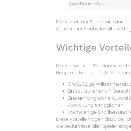
Live-Dealer-Spiele
Die Vielfalt der Spiele wird dur
dass immer frische Inhalte verfüg
Wichtige Vortei
Die Vorteile von Slot Bunny sind v
Hauptmerkmale, die die Plattfor
Großzügige Willkommensboni
Ein strukturierter VIP-Bereich
Eine umfangreiche Auswahl
Abwicklung ermöglichen.
Hochwertige Grafiken und f
Diese Vorteile tragen dazu bei, d
die Bedürfnisse aller Spieler einge