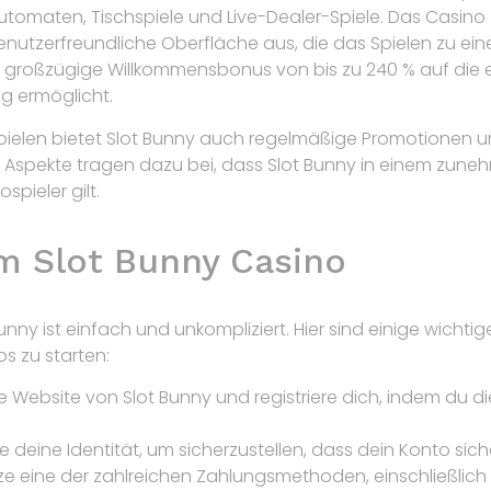
automaten, Tischspiele und Live-Dealer-Spiele. Das Casino
nutzerfreundliche Oberfläche aus, die das Spielen zu ein
 großzügige Willkommensbonus von bis zu 240 % auf die e
eg ermöglicht.
Spielen bietet Slot Bunny auch regelmäßige Promotionen und
se Aspekte tragen dazu bei, dass Slot Bunny in einem zu
ospieler gilt.
im Slot Bunny Casino
Bunny ist einfach und unkompliziert. Hier sind einige wichtig
s zu starten:
 Website von Slot Bunny und registriere dich, indem du di
 deine Identität, um sicherzustellen, dass dein Konto sicher
e eine der zahlreichen Zahlungsmethoden, einschließlic