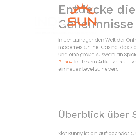
Entdecke die
Geheimnisse 
In der aufregenden Welt der Onlin
modernes Online-Casino, das sich 
und eine große Auswahl an Spie
. In diesem Artikel werden 
Bunny
ein neues Level zu heben.
Überblick über 
Slot Bunny ist ein aufregendes O