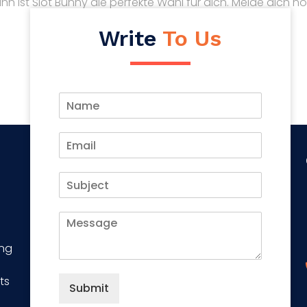
nn ist Slot Bunny die perfekte Wahl für dich. Melde dich 
Write
To Us
ing
ts
Submit