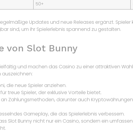
50+
ch regelmäßige Updates und neue Releases ergänzt. Spieler
bar sind, um ihr Spielerlebnis spannend zu gestalten.
le von Slot Bunny
ielfältig und machen das Casino zu einer attraktiven Wahl fü
m auszeichnen:
, die neue Spieler anziehen.
 für treue Spieler, der exklusive Vorteile bietet.
 an Zahlungsmethoden, darunter auch Kryptowährungen, d
esselndes Gameplay, die das Spielerlebnis verbessern.
ass Slot Bunny nicht nur ein Casino, sondern ein umfassend
ht.