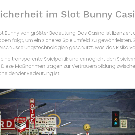
icherheit im Slot Bunny Cas
 Slot Bunny von größter Bedeutung. Das Casino ist lizenziert
aben folgt, um ein sicheres Spielumfeld zu gewährleisten. 
schlüsselungstechnologien geschützt, was das Risiko vo
 eine transparente Spielpolitik und ermöglicht den Spieler
n. Diese Maßnahmen tragen zur Vertrauensbildung zwisch
cheidender Bedeutung ist.