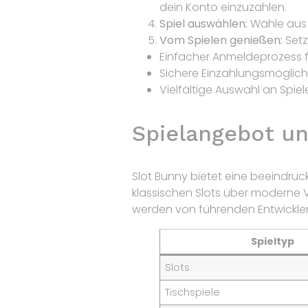
dein Konto einzuzahlen.
Spiel auswählen:
Wähle aus e
Vom Spielen genießen:
Setz
Einfacher Anmeldeprozess f
Sichere Einzahlungsmöglich
Vielfältige Auswahl an Spi
Spielangebot un
Slot Bunny bietet eine beeindruc
klassischen Slots über moderne Vi
werden von führenden Entwicklern
Spieltyp
Slots
Tischspiele