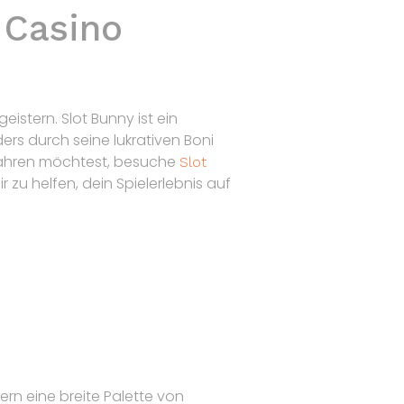
 Casino
Home
Products
R&D
Contact
istern. Slot Bunny ist ein
ers durch seine lukrativen Boni
fahren möchtest, besuche
Slot
 zu helfen, dein Spielerlebnis auf
rn eine breite Palette von