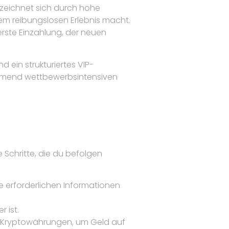
 zeichnet sich durch hohe
em reibungslosen Erlebnis macht.
rste Einzahlung, der neuen
 ein strukturiertes VIP-
nehmend wettbewerbsintensiven
e Schritte, die du befolgen
e erforderlichen Informationen
 ist.
h Kryptowährungen, um Geld auf