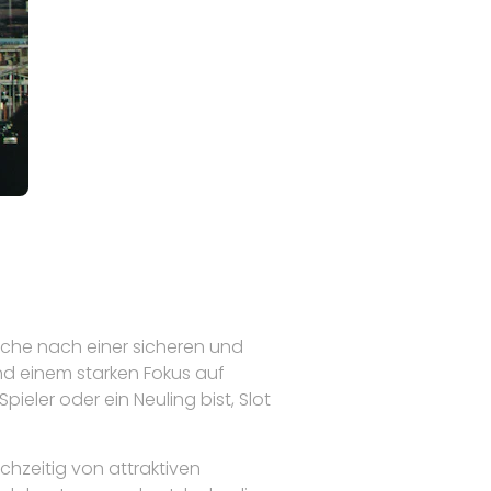
Suche nach einer sicheren und
nd einem starken Fokus auf
ieler oder ein Neuling bist, Slot
hzeitig von attraktiven