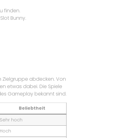
u finden.
Slot Bunny.
ten Zielgruppe abdecken. Von
den etwas dabei. Die Spiele
ndes Gameplay bekannt sind.
Beliebtheit
Sehr hoch
Hoch