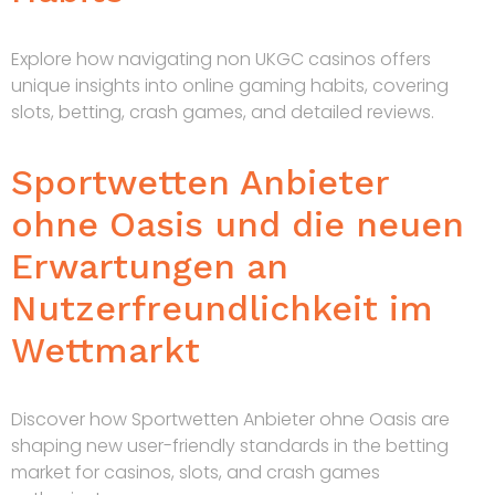
Explore how navigating non UKGC casinos offers
unique insights into online gaming habits, covering
slots, betting, crash games, and detailed reviews.
Sportwetten Anbieter
ohne Oasis und die neuen
Erwartungen an
Nutzerfreundlichkeit im
Wettmarkt
Discover how Sportwetten Anbieter ohne Oasis are
shaping new user-friendly standards in the betting
market for casinos, slots, and crash games