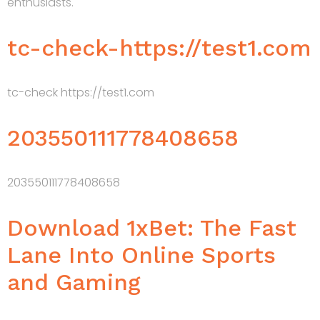
enthusiasts.
tc-check-https://test1.com
tc-check https://test1.com
203550111778408658
203550111778408658
Download 1xBet: The Fast
Lane Into Online Sports
and Gaming