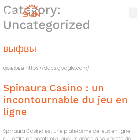
Category:
Uncategorized
выфвы
фывфвы https://docs.google.com/
Spinaura Casino : un
incontournable du jeu en
ligne
Spinaura Casino est une plateforme de jeux en ligne
qui attire de nombreux joueurs grâce à sa variété de