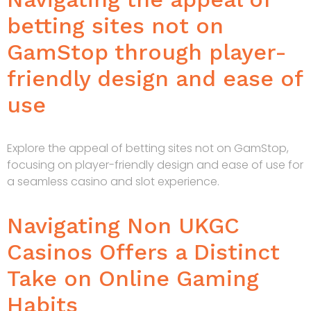
betting sites not on
GamStop through player-
friendly design and ease of
use
Explore the appeal of betting sites not on GamStop,
focusing on player-friendly design and ease of use for
a seamless casino and slot experience.
Navigating Non UKGC
Casinos Offers a Distinct
Take on Online Gaming
Habits