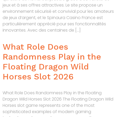
jeux et à ses offres attractives. Le site propose un
environnement sécurisé et convivial pour les amateurs
de jeux d’argent, et le Spinaura Casino France est
particulièrement apprécié pour ses fonctionnalités
innovantes. Avec des centaines de […]
What Role Does
Randomness Play in the
Floating Dragon Wild
Horses Slot 2026
What Role Does Randomness Play in the Floating
Dragon Wild Horses Slot 2026 The Floating Dragon Wild
Horses slot game represents one of the most
sophisticated examples of modern gaming