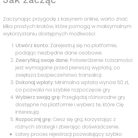
Zaczynając przygodę z kasynem online, warto znać
kilka prostych kroków, które pomogą w maksymalnym
wykorzystaniu dostępnych możliwości:
Utwórz konto:
Zarejestruj się na platformie,
podając niezbędne dane osobowe.
Zweryfikuj swoje dane:
Potwierdzenie tożsamości
jest wymagane przed pierwszą wypłatą, co
zwiększa bezpieczeństwo transakcji.
Dokonaj wpłaty:
Minimalna wpłata wynosi 50 zł,
co pozwala na szybkie rozpoczęcie gry.
Wybierz swoją grę:
Przeglądaj różnorodne gry
dostępne na platformie i wybierz te, które Cię
interesują.
Rozpocznij grę:
Ciesz się grą, korzystając z
różnych strategii i zbierając doświadczenie.
Łatwy proces rejestracji pozwalający szybko