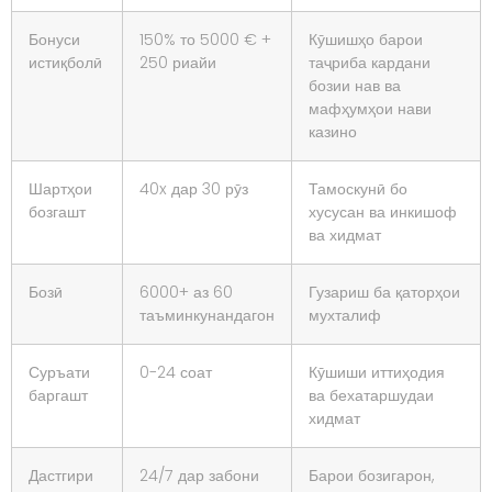
Бонуси
150% то 5000 € +
Кӯшишҳо барои
истиқболӣ
250 риайи
таҷриба кардани
бозии нав ва
мафҳумҳои нави
казино
Шартҳои
40x дар 30 рӯз
Тамоскунӣ бо
бозгашт
хусусан ва инкишоф
ва хидмат
Бозӣ
6000+ аз 60
Гузариш ба қаторҳои
таъминкунандагон
мухталиф
Суръати
0-24 соат
Кӯшиши иттиҳодия
баргашт
ва бехатаршудаи
хидмат
Дастгири
24/7 дар забони
Барои бозигарон,