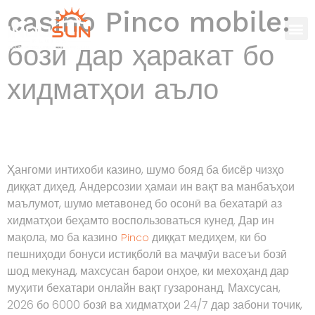
casino Pinco mobile:
бозӣ дар ҳаракат бо
хидматҳои аъло
Ҳангоми интихоби казино, шумо бояд ба бисёр чизҳо
диққат диҳед. Андерсозии ҳамаи ин вақт ва манбаъҳои
маълумот, шумо метавонед бо осонӣ ва бехатарӣ аз
хидматҳои беҳамто воспользоваться кунед. Дар ин
мақола, мо ба казино
диққат медиҳем, ки бо
Pinco
пешниҳоди бонуси истиқболӣ ва маҷмӯи васеъи бозӣ
шод мекунад, махсусан барои онҳое, ки мехоҳанд дар
муҳити бехатари онлайн вақт гузаронанд. Махсусан,
2026 бо 6000 бозӣ ва хидматҳои 24/7 дар забони точик,