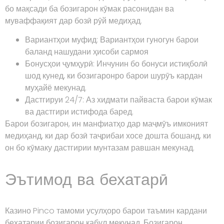
бо мақсади ба бозигарон кӯмак расонидан ва
муваффақият дар бозӣ рӯй медиҳад.
Вариантҳои муфид: Вариантҳои гуногун барои
баланд нашудани ҳисоби сармоя
Бонусҳои ҷумҳурӣ: Инчунин бо бонуси истиқболӣ
шод кунед, ки бозигаронро барои шурӯъ кардан
муҳайё мекунад.
Дастгируи 24/7: Аз хидмати пайваста барои кӯмак
ва дастгири истифода баред.
Барои бозигарон, ин манфиатҳо дар маҷмӯъ имконият
медиҳанд, ки дар бозӣ таҷрибаи хосе дошта бошанд, ки
он бо кӯмаку дастгирии мунтазам равшан мекунад.
Эътимод ва бехатарӣ
Казино Pinco тамоми усулҳоро барои таъмин кардани
бехатарии бозигарон қабул мекунад. Бозигарон