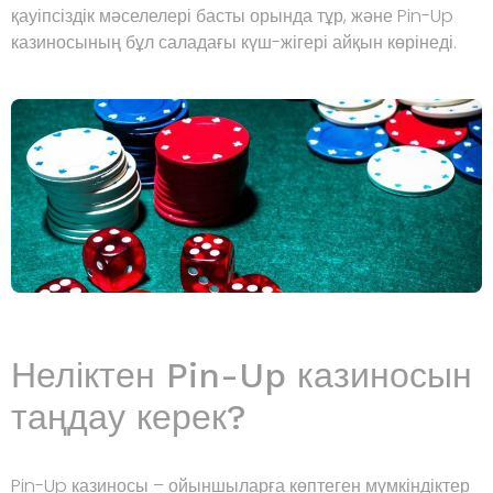
қауіпсіздік мәселелері басты орында тұр, және Pin-Up
казиносының бұл саладағы күш-жігері айқын көрінеді.
Неліктен Pin-Up казиносын
таңдау керек?
Pin-Up казиносы – ойыншыларға көптеген мүмкіндіктер