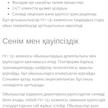
Жылдам әрі ыңғайлы төлем процестері.
24/7 клиенттік қызмет қолдауы.
Сенімді лицензия және қауіпсіз трансакциялар.
Бұл артықшылықтар Pin-Up казиносын таңдаудың сіздің
ойын тәжірибеңізді арттыратынын көрсетеді.
Сенім мен қауіпсіздік
Pin-Up казиносы ойыншылардың құпиялылығы мен
қауіпсіздігін қамтамасыз етеді. Платформа барлық
транзакцияларды шифрлау технологиясы арқылы
қорғайды, бұл ойыншыларға алаяқтықтан қорғайды.
Сонымен қатар, казино лицензияланған, бұл оның
сенімділігін арттырады.
Ойыншылар өздерінің деректерінің қауіпсіздігіне сенімді
бола алады, себебі Pin-Up казиносы заманауи қауіпсіздік
стандарттарына сай жұмыс істейді. Ойыншылар үшін