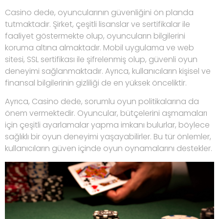
Casino dede, oyuncularının güvenliğini ön planda
tutmaktadır. Şirket, çeşitli lisanslar ve sertifikalar ile
faaliyet göstermekte olup, oyuncuların bilgilerini
koruma altına almaktadır. Mobil uygulama ve web
sitesi, SSL sertifikası ile şifrelenmiş olup, güvenli oyun
deneyimi sağlanmaktadır. Ayrıca, kullanıcıların kişisel ve
finansal bilgilerinin gizliliği de en yüksek önceliktir.
Ayrıca, Casino dede, sorumlu oyun politikalarına da
önem vermektedir. Oyuncular, bütçelerini aşmamaları
için çeşitli ayarlamalar yapma imkanı bulurlar, böylece
sağlıklı bir oyun deneyimi yaşayabilirler. Bu tür önlemler,
kullanıcıların güven içinde oyun oynamalarını destekler.