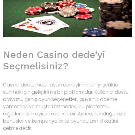
Neden Casino dede’yi
Seçmelisiniz?
Casino dede, mobil oyun deneyimini en iyi şekilde
sunmak için geliştirilmiş bir platformdur. Kullanıcı dostu
arayüzü, geniş oyun seçenekleri, güvenilir ödeme
yöntemleri ve müşteri hizmetleri, bu platformu
diğerlerinden ayıran özelliklerdir. Ayrıca, sunduğu özel
bonuslar ve kampanyalar ile oyuncuların dikkatini
çekmektedir.